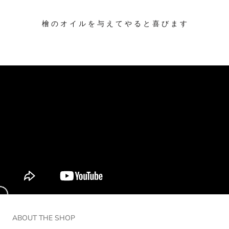
檜 の オ イ ル を 与 え て や る と 喜 び ま す
ABOUT THE SHOP