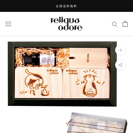
ス
全国送料無料
キ
ッ
プ
し
て
コ
ン
テ
ン
ツ
に
移
動
す
る