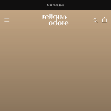
ス
全国送料無料
キ
ッ
プ
し
て
コ
ン
テ
ン
ツ
に
移
動
す
る