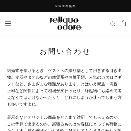
ス
全国送料無料
キ
ッ
プ
し
て
コ
お問い合わせ
ン
テ
ン
ツ
結婚式を挙げるとき、ゲストへの贈り物として用意する引き出
に
物。食器やタオルなどの雑貨系やお菓子類、人気のカタログギ
移
フトなど、さまざまな種類があります。とはいえ親族・両親・
動
上司など関係によって相場が変わったり、縁起物にも絡めて考
す
えなくてはいけなかったりと、どれにしようか迷ってしまう方
る
も多いですよね。
展示会などオリジナル商品をどこまで対応してもらえるのか、
この予算で出来るのか。嵩張るものはお客様にとっても荷物に
なります。箱やデザインも柔軟に対応してもらえるのかなど沢