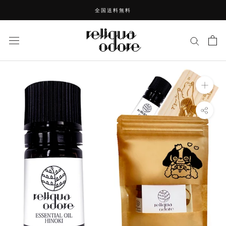
ス
全国送料無料
キ
ッ
プ
し
て
コ
ン
テ
ン
ツ
に
移
動
す
る