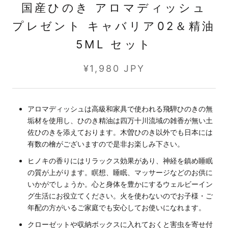
国産ひのき アロマディッシュ
プレゼント キャバリア02＆精油
5ML セット
¥1,980 JPY
アロマディッシュは高級和家具で使われる飛騨ひのきの無
垢材を使用し、ひのき精油は四万十川流域の雑香が無い土
佐ひのきを添えております。木曽ひのき以外でも日本には
有数の檜がございますので是非お楽しみ下さい。
ヒノキの香りにはリラックス効果があり、神経を鎮め睡眠
の質が上がります。瞑想、睡眠、マッサージなどのお供に
いかがでしょうか。心と身体を豊かにするウェルビーイン
グ生活にお役立てください。火を使わないのでお子様・ご
年配の方がいるご家庭でも安心してお使いになれます。
クローゼットや収納ボックスに入れておくと害虫を寄せ付