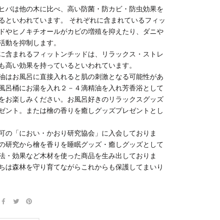
ヒバは他の木に比べ、高い防菌・防カビ・防虫効果を
るといわれています。 それぞれに含まれているフィッ
ドやヒノキチオールがカビの増殖を抑えたり、ダニや
活動を抑制します。
に含まれるフィットンチッドは、リラックス・ストレ
も高い効果を持っているといわれています。
油はお風呂に直接入れると肌の刺激となる可能性があ
風呂桶にお湯を入れ２－４滴精油を入れ芳香浴として
をお楽しみください。お風呂好きのリラックスグッズ
ゼント。または檜の香りを癒しグッズプレゼントとし
可の「におい・かおり研究協会」に入会しておりま
の研究から檜を香りを睡眠グッズ・癒しグッズとして
法・効果など木材を使った商品を生み出しておりま
ちは森林を守り育てながらこれからも保護してまいり