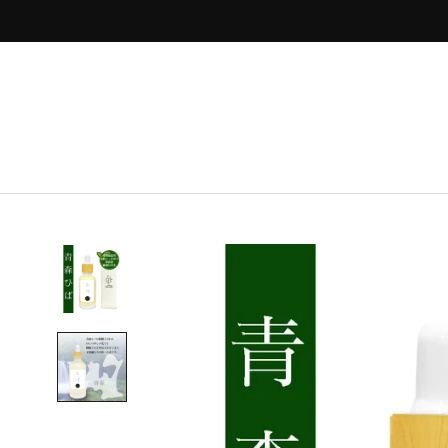
ス
キ
ッ
プ
し
て
コ
ン
テ
ン
ツ
に
移
動
す
る