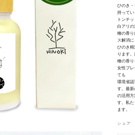
ひのき・
持ってい
トンチッ
白アリの
檜の香り
ス解消に
ひのき精
ります。
檜の香り
女性プレ
ても
環境省認
す。最新
の活用方
す。私た
ます。
シェア