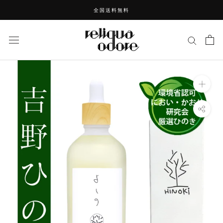
ス
全国送料無料
キ
ッ
プ
し
て
コ
ン
テ
ン
ツ
に
移
動
す
る